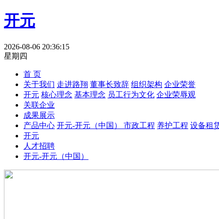
开元
2026-08-06 20:36:15
星期四
首 页
关于我们
走进路翔
董事长致辞
组织架构
企业荣誉
开元
核心理念
基本理念
员工行为文化
企业荣辱观
关联企业
成果展示
产品中心
开元-开元（中国）
市政工程
养护工程
设备租
开元
人才招聘
开元-开元（中国）