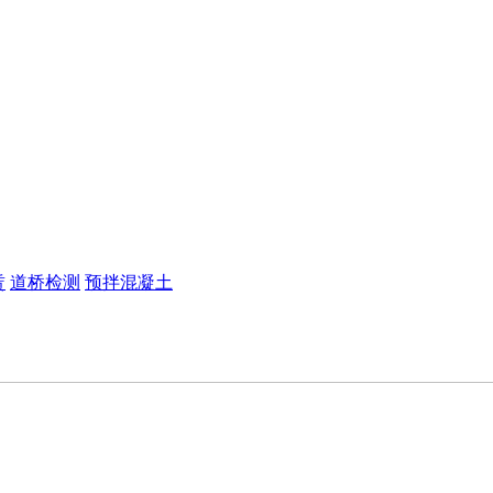
赁
道桥检测
预拌混凝土