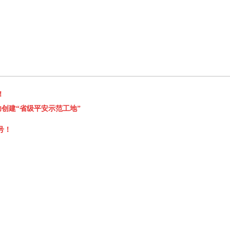
！
功创建“省级平安示范工地”
号！