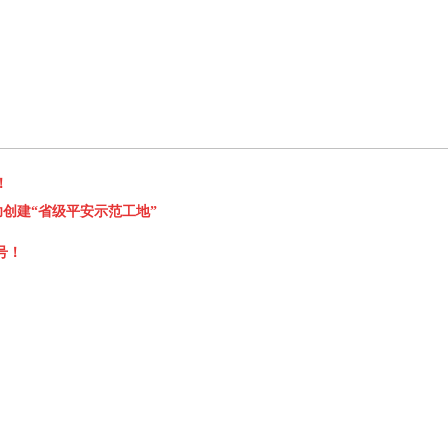
！
功创建“省级平安示范工地”
号！