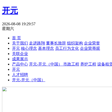
开元
2026-08-08 19:29:57
星期六
首 页
关于我们
走进路翔
董事长致辞
组织架构
企业荣誉
开元
核心理念
基本理念
员工行为文化
企业荣辱观
关联企业
成果展示
产品中心
开元-开元（中国）
市政工程
养护工程
设备租
开元
人才招聘
开元-开元（中国）