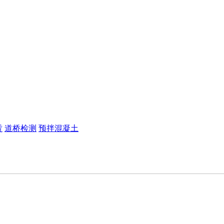
赁
道桥检测
预拌混凝土