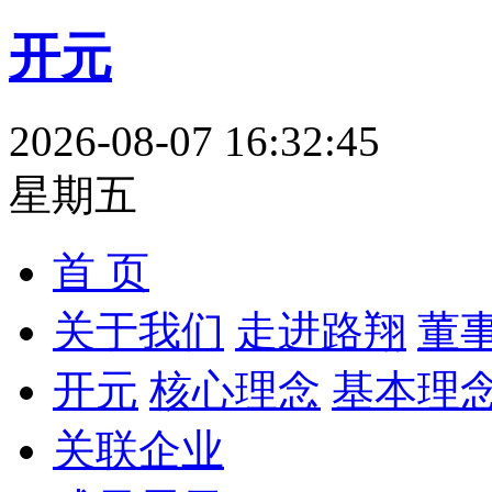
开元
2026-08-07 16:32:46
星期五
首 页
关于我们
走进路翔
董
开元
核心理念
基本理
关联企业