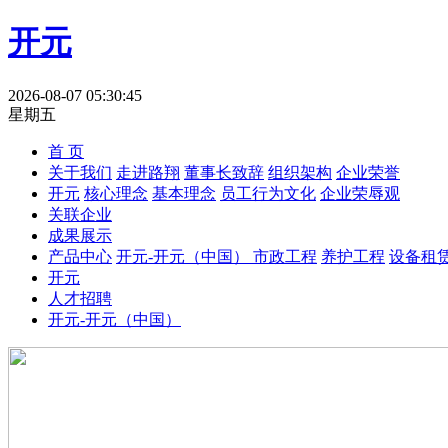
开元
2026-08-07 05:30:45
星期五
首 页
关于我们
走进路翔
董事长致辞
组织架构
企业荣誉
开元
核心理念
基本理念
员工行为文化
企业荣辱观
关联企业
成果展示
产品中心
开元-开元（中国）
市政工程
养护工程
设备租
开元
人才招聘
开元-开元（中国）