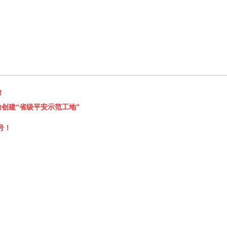
！
功创建“省级平安示范工地”
号！