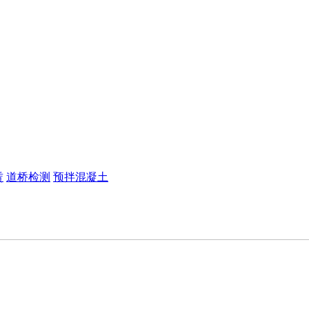
赁
道桥检测
预拌混凝土