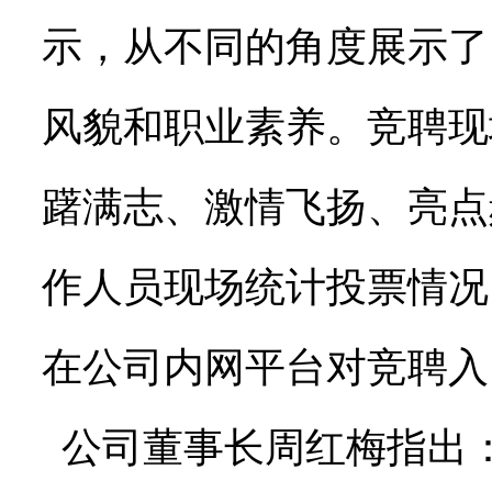
示，从不同的角度展示了
风貌和职业素养。竞聘现
躇满志、激情飞扬、亮点
作人员现场统计投票情况
在公司内网平台对竞聘入
公司董事长周红梅指出