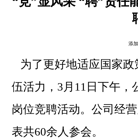
“竞”显风采 “聘”贤任
添加
为了更好地适应国家政
伍活力，3月11日下午
岗位竞聘活动。公司经营
表共60余人参会。