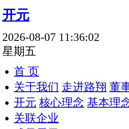
开元
2026-08-07 11:36:03
星期五
首 页
关于我们
走进路翔
董
开元
核心理念
基本理
关联企业