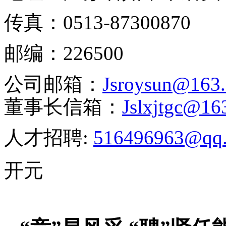
传真：
0513-87300870
邮编：
226500
公司邮箱：
J
sroysun@163
董事长信箱：
J
slxjtgc@16
人才招聘:
516496963@qq
开元