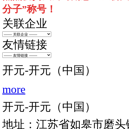
分子”称号！
关联企业
友情链接
开元-开元（中国）
more
开元-开元（中国）
地址：江苏省如皋市磨头