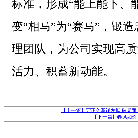
标准，形成“能上能下、
变“相马”为“赛马”，锻
理团队，为公司实现高质
活力、积蓄新动能。
【上一篇】守正创新谋发展 破局而立
【下一篇】春风如你，