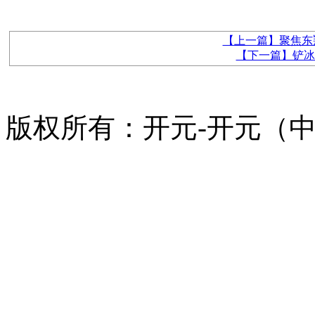
【上一篇】聚焦东
【下一篇】铲冰
版权所有：开元-开元（中国