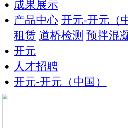
成果展示
产品中心
开元-开元（
租赁
道桥检测
预拌混
开元
人才招聘
开元-开元（中国）