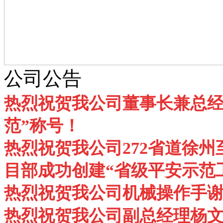
公司公告
热烈祝贺我公司董事长兼总经
范”称号！
热烈祝贺我公司272省道徐州
目部成功创建“省级平安示范
热烈祝贺我公司机械操作手谢
热烈祝贺我公司副总经理杨文