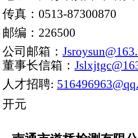
传真：
0513-87300870
邮编：
226500
公司邮箱：
J
sroysun@163
董事长信箱：
J
slxjtgc@16
人才招聘:
516496963@qq
开元