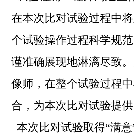
在本次比对试验过程中将
个试验操作过程科学规范
谨准确展现地淋漓尽致。
像师，在整个试验过程中
合，为本次比对试验提供
本次比对试验取得“满意