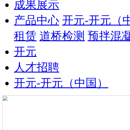
成果展示
产品中心
开元-开元（
租赁
道桥检测
预拌混
开元
人才招聘
开元-开元（中国）