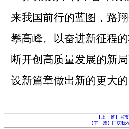
来我国前行的蓝图，路翔
攀高峰。以奋进新征程的
断开创高质量发展的新局
设新篇章做出新的更大的
【上一篇】省市
【下一篇】国庆我在