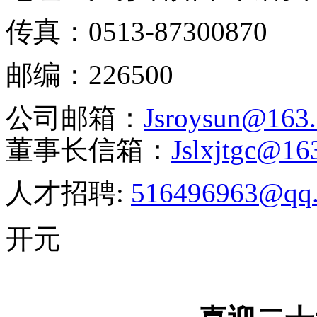
传真：
0513-87300870
邮编：
226500
公司邮箱：
J
sroysun@163
董事长信箱：
J
slxjtgc@16
人才招聘:
516496963@qq
开元