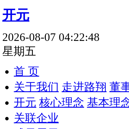
开元
2026-08-07 04:22:48
星期五
首 页
关于我们
走进路翔
董
开元
核心理念
基本理
关联企业