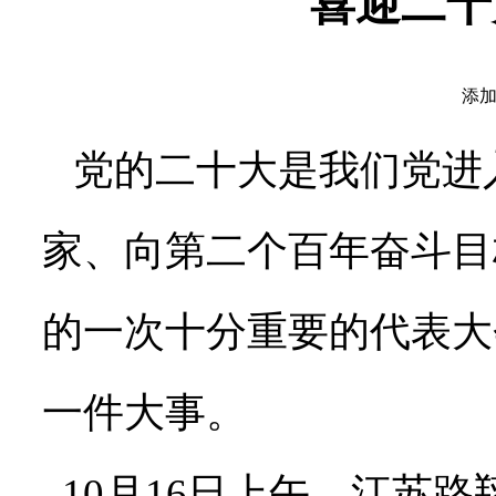
喜迎二十
添加
党的二十大是我们党进
家、向第二个百年奋斗目
的一次十分重要的代表大
一件大事。
10月16日上午，江苏