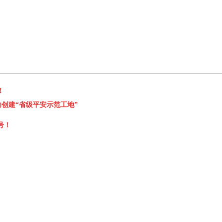
！
功创建“省级平安示范工地”
号！