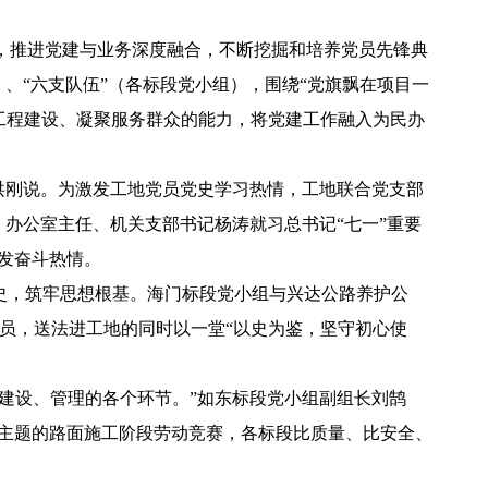
，推进党建与业务深度融合，不断挖掘和培养党员先锋典
、“六支队伍”（各标段党小组），围绕“党旗飘在项目一
工程建设、凝聚服务群众的能力，将党建工作融入为民办
洪刚说。
为激发工地党员党史学习热情，工地联合党支部
、办公室主任、机关支部书记杨涛就习总书记“七一”重要
发奋斗热情。
史，筑牢思想根基。海门标段党小组与兴达公路养护公
员，送法进工地的同时以一堂“以史为鉴，坚守初心使
建设、管理的各个环节。”如东标段党小组副组长刘鹄
为主题的路面施工阶段劳动竞赛，各标段比质量、比安全、