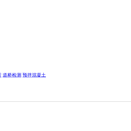
赁
道桥检测
预拌混凝土