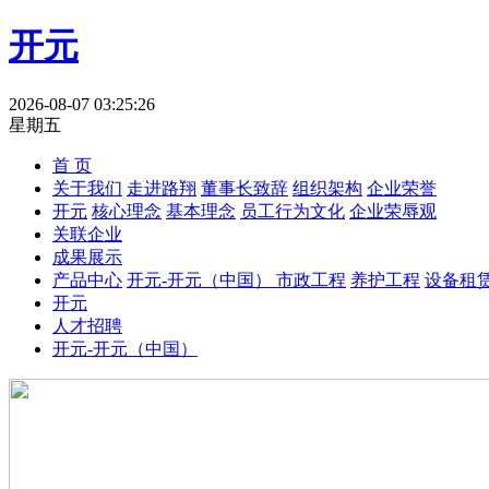
开元
2026-08-07 03:25:26
星期五
首 页
关于我们
走进路翔
董事长致辞
组织架构
企业荣誉
开元
核心理念
基本理念
员工行为文化
企业荣辱观
关联企业
成果展示
产品中心
开元-开元（中国）
市政工程
养护工程
设备租
开元
人才招聘
开元-开元（中国）