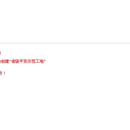
！
功创建“省级平安示范工地”
号！