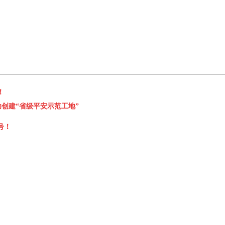
！
功创建“省级平安示范工地”
号！