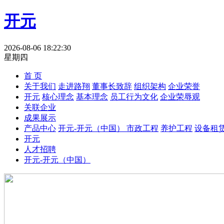
开元
2026-08-06 18:22:30
星期四
首 页
关于我们
走进路翔
董事长致辞
组织架构
企业荣誉
开元
核心理念
基本理念
员工行为文化
企业荣辱观
关联企业
成果展示
产品中心
开元-开元（中国）
市政工程
养护工程
设备租
开元
人才招聘
开元-开元（中国）