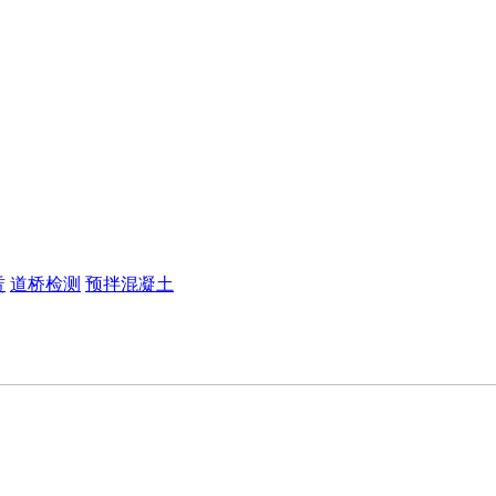
赁
道桥检测
预拌混凝土