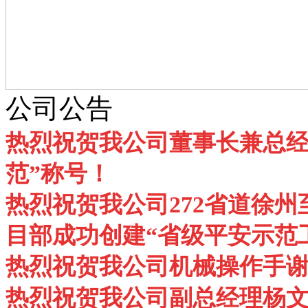
公司公告
热烈祝贺我公司董事长兼总经
范”称号！
热烈祝贺我公司272省道徐州
目部成功创建“省级平安示范
热烈祝贺我公司机械操作手谢
热烈祝贺我公司副总经理杨文