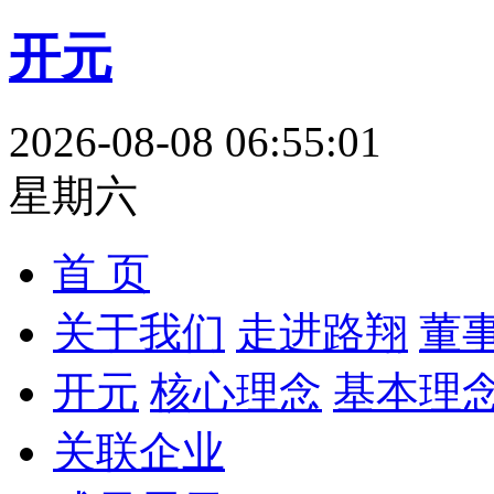
开元
2026-08-08 06:55:02
星期六
首 页
关于我们
走进路翔
董
开元
核心理念
基本理
关联企业