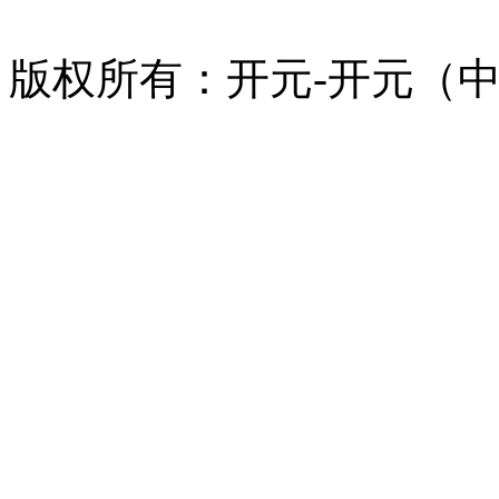
版权所有：开元-开元（中国