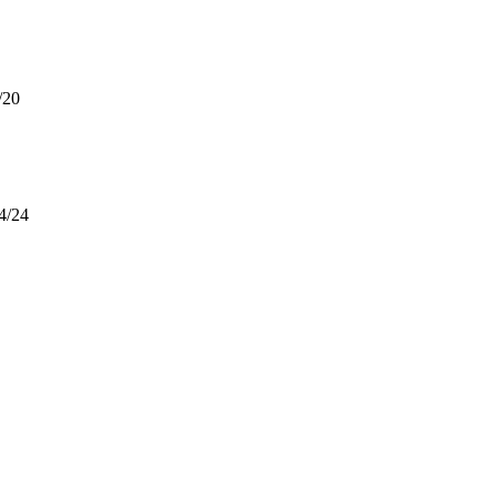
/20
4/24