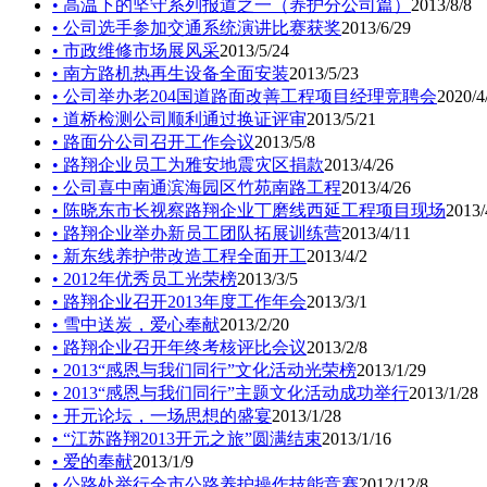
• 高温下的坚守系列报道之一（养护分公司篇）
2013/8/8
• 公司选手参加交通系统演讲比赛获奖
2013/6/29
• 市政维修市场展风采
2013/5/24
• 南方路机热再生设备全面安装
2013/5/23
• 公司举办老204国道路面改善工程项目经理竞聘会
2020/4
• 道桥检测公司顺利通过换证评审
2013/5/21
• 路面分公司召开工作会议
2013/5/8
• 路翔企业员工为雅安地震灾区捐款
2013/4/26
• 公司喜中南通滨海园区竹苑南路工程
2013/4/26
• 陈晓东市长视察路翔企业丁磨线西延工程项目现场
2013/
• 路翔企业举办新员工团队拓展训练营
2013/4/11
• 新东线养护带改造工程全面开工
2013/4/2
• 2012年优秀员工光荣榜
2013/3/5
• 路翔企业召开2013年度工作年会
2013/3/1
• 雪中送炭，爱心奉献
2013/2/20
• 路翔企业召开年终考核评比会议
2013/2/8
• 2013“感恩与我们同行”文化活动光荣榜
2013/1/29
• 2013“感恩与我们同行”主题文化活动成功举行
2013/1/28
• 开元论坛，一场思想的盛宴
2013/1/28
• “江苏路翔2013开元之旅”圆满结束
2013/1/16
• 爱的奉献
2013/1/9
• 公路处举行全市公路养护操作技能竞赛
2012/12/8