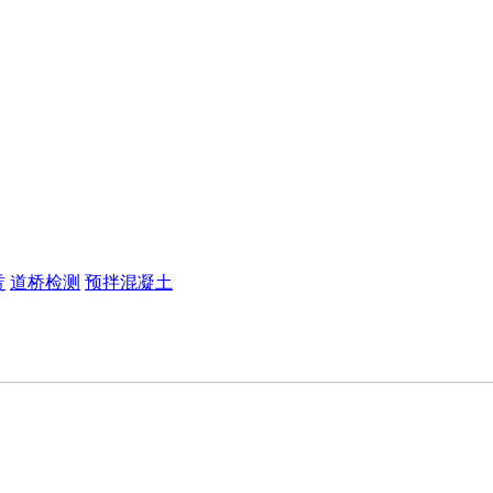
赁
道桥检测
预拌混凝土