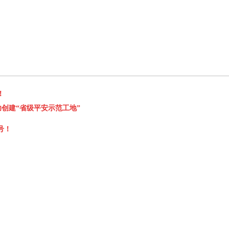
！
功创建“省级平安示范工地”
号！