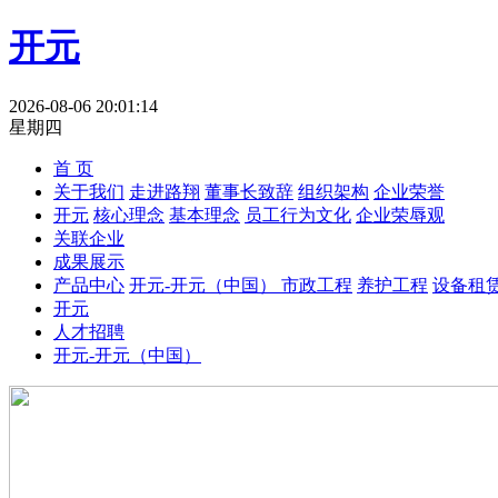
开元
2026-08-06 20:01:14
星期四
首 页
关于我们
走进路翔
董事长致辞
组织架构
企业荣誉
开元
核心理念
基本理念
员工行为文化
企业荣辱观
关联企业
成果展示
产品中心
开元-开元（中国）
市政工程
养护工程
设备租
开元
人才招聘
开元-开元（中国）